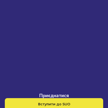
Приєднатися
Вступити до SUO