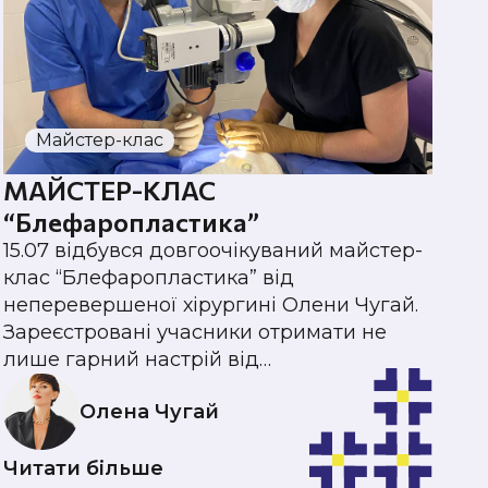
Майстер-клас
МАЙСТЕР-КЛАС
М
“Блефаропластика”
U
15.07 відбувся довгоочікуваний майстер-
18
клас “Блефаропластика” від
ма
неперевершеної хірургині Олени Чугай.
по
Зареєстровані учасники отримати не
гл
лише гарний настрій від…
Олена Чугай
Ч
Читати більше