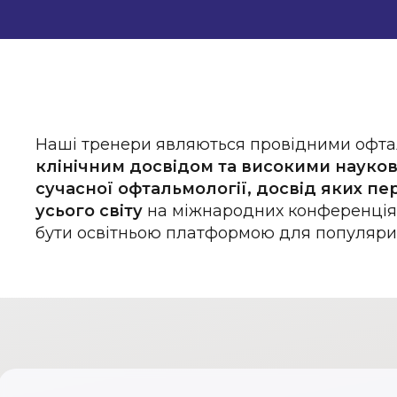
Наші тренери являються провідними офт
клінічним досвідом та високими науко
сучасної офтальмології, досвід яких пе
усього світу
на міжнародних конференціях 
бути освітньою платформою для популяриза