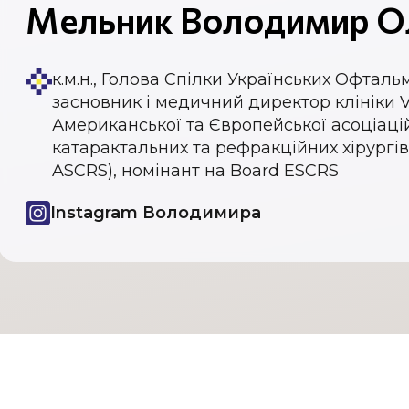
Мельник Володимир О
к.м.н., Голова Спілки Українських Офтальм
засновник і медичний директор клініки V
Американської та Європейської асоціаці
катарактальних та рефракційних хірургів
ASCRS), номінант на Board ESCRS
Instagram Володимира