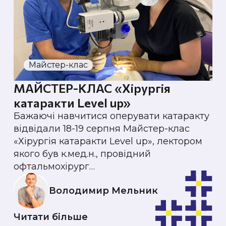
Майстер-клас
МАЙСТЕР-КЛАС «Хірургія
катаракти Level up»
Бажаючі навчитися оперувати катаракту
відвідали 18-19 серпня Майстер-клас
«Хірургія катаракти Level up», лектором
якого був к.мед.н., провідний
офтальмохірург…
Володимир Мельник
Читати більше