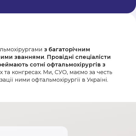
альмохірургами
з багаторічним
вими званнями
.
Провідні спеціалісти
реймають сотні офтальмохірургів з
та конгресах. Ми, СУО, маємо за честь
ції ними офтальмохірургії в Україні.