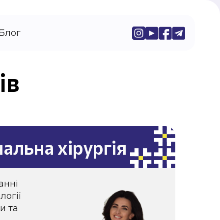
Блог
ів
альна хірургія
анні
логії
и та