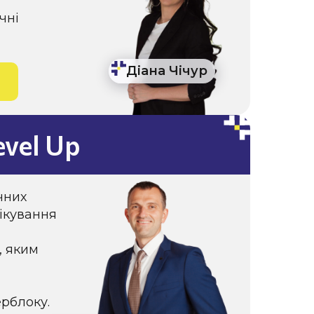
чні
Діана Чічур
vel Up
чних
лікування
, яким
рблоку.