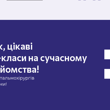
, цікаві
-класи на сучасному
айомства!
тальмохірургів
ми!