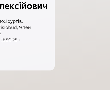
лексійович
охірургів,
isiobud, Член
й
 (ESCRS і