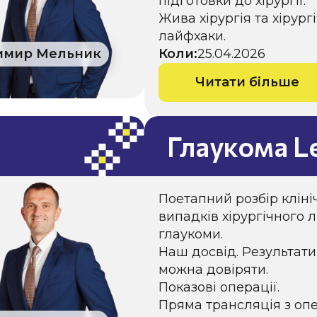
підготовки до хірургії.
Жива хірургія та хірургі
лайфхаки.
имир Мельник
Коли:
25.04.2026
Читати більше
Глаукома Le
Поетапний розбір кліні
випадків хірургічного 
глаукоми.
Наш досвід. Результати
можна довіряти.
Показові операції.
Пряма трансляція з опе