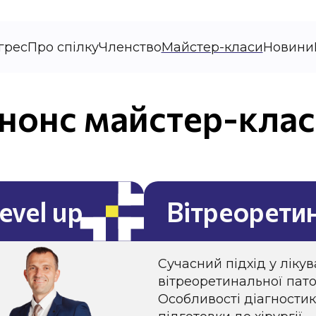
грес
Про спілку
Членство
Майстер-класи
Новини
нонс майстер-клас
evel up
Вітреоретин
Сучасний підхід у лікув
вітреоретинальної пато
Особливості діагностик