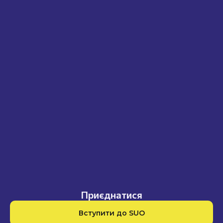
Приєднатися
Вступити до SUO