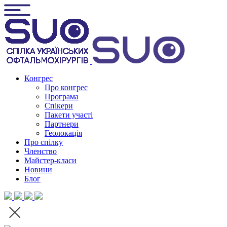
Конгрес
Про конгрес
Програма
Спікери
Пакети участі
Партнери
Геолокація
Про спілку
Членство
Майстер-класи
Новини
Блог