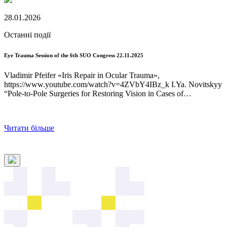
28.01.2026
0
Останні події
О
Eye Trauma Session of the 6th SUO Congress 22.11.2025
П
Vladimir Pfeifer «Iris Repair in Ocular Trauma»,
П
https://www.youtube.com/watch?v=4ZVbY4IBz_k I.Ya. Novitskyy
У
“Pole-to-Pole Surgeries for Restoring Vision in Cases of…
В
Читати більше
Ч