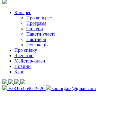
Конгрес
Про конгрес
Програма
Спікери
Пакети участі
Партнери
Геолокація
Про спілку
Членство
Майстер-класи
Новини
Блог
+38 063 696 79 26
suo.org.ua@gmail.com