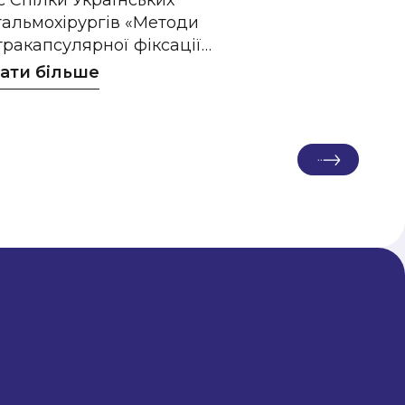
с Спілки Українських
альмохірургів «Методи
тракапсулярної фіксації…
ати більше