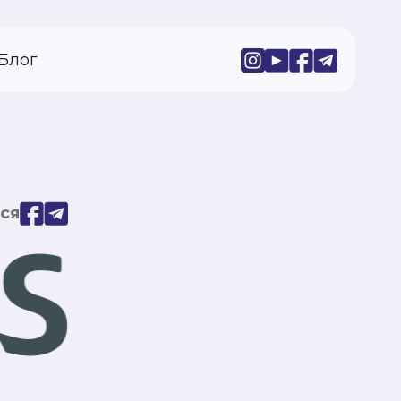
Блог
ся