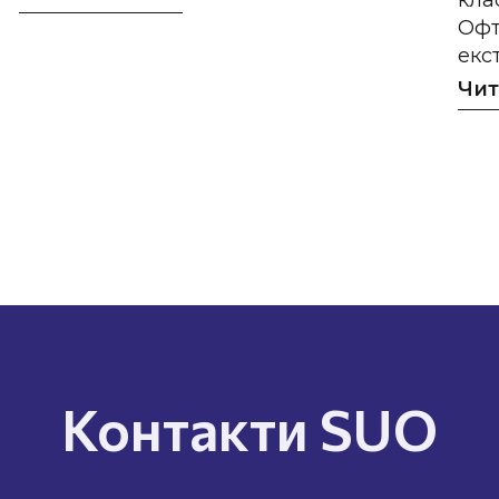
кла
Офт
екс
Чит
Контакти SUO