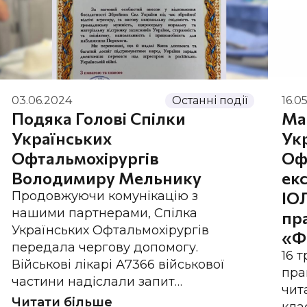
03.06.2024
Останні події
16.0
Подяка Голові Спілки
Ма
Українських
Ук
Офтальмохірургів
Оф
Володимиру Мельнику
екс
ІО
Продовжуючи комунікацію з
нашими партнерами, Спілка
пр
Українських Офтальмохірургів
«Ф
передала чергову допомогу.
16 
Військові лікарі А7366 військової
пра
частини надіслали запит…
чит
Читати більше