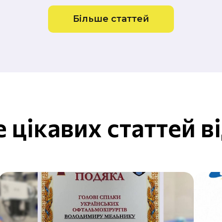
Більше статтей
 цікавих статтей в