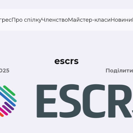
грес
Про спілку
Членство
Майстер-класи
Новини
escrs
025
Поділити