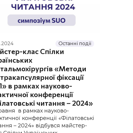
5.2024
Останні події
йстер-клас Спілки
раїнських
тальмохірургів «Методи
тракапсулярної фіксації
Л» в рамках науково-
актичної конференції
ілатовські читання – 2024»
травня в рамках науково-
ктичної конференції «Філатовські
ання – 2024» відбувся майстер-