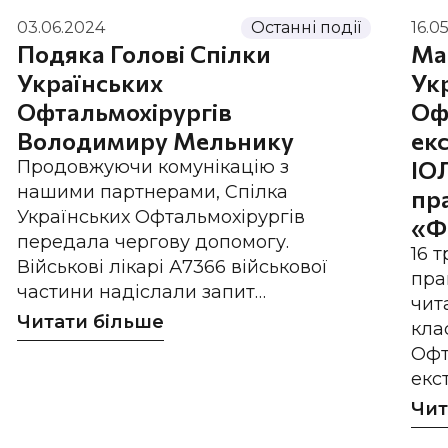
03.06.2024
Останні події
16.0
Подяка Голові Спілки
Ма
Українських
Ук
Офтальмохірургів
Оф
Володимиру Мельнику
екс
ІО
Продовжуючи комунікацію з
нашими партнерами, Спілка
пр
Українських Офтальмохірургів
«Ф
передала чергову допомогу.
16 
Військові лікарі А7366 військової
пра
частини надіслали запит…
чит
Читати більше
кла
Офт
екс
Чит