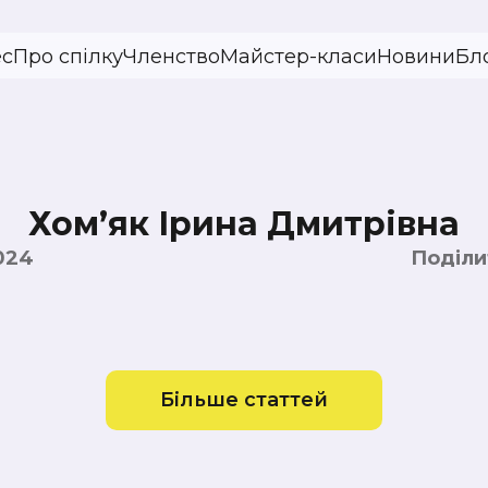
ес
Про спілку
Членство
Майстер-класи
Новини
Бл
Хомʼяк Ірина Дмитрівна
024
Поділи
Більше статтей