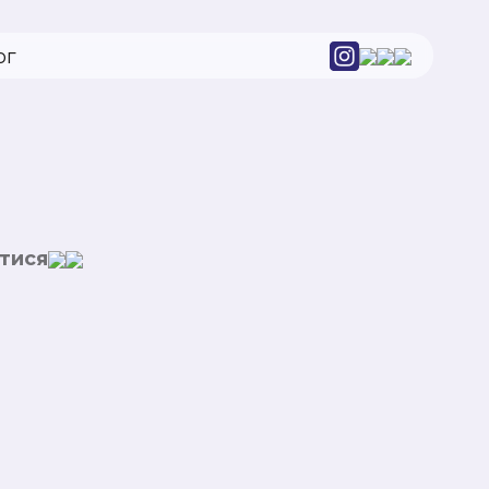
ог
тися