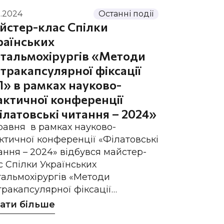
5.2024
Останні події
йстер-клас Спілки
раїнських
тальмохірургів «Методи
тракапсулярної фіксації
Л» в рамках науково-
актичної конференції
ілатовські читання – 2024»
травня в рамках науково-
ктичної конференції «Філатовські
ання – 2024» відбувся майстер-
с Спілки Українських
альмохірургів «Методи
тракапсулярної фіксації…
ати більше