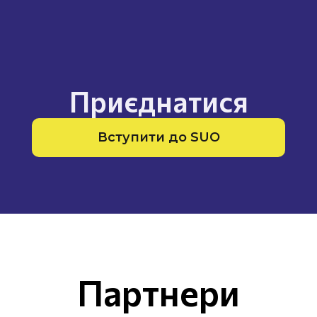
Приєднатися
Вступити до SUO
Партнери