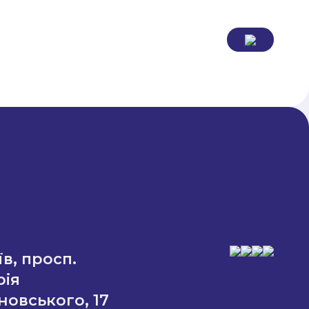
їв, просп.
рія
новського, 17