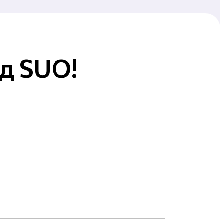
ід SUO!