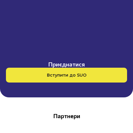
Приєднатися
Вступити до SUO
Партнери