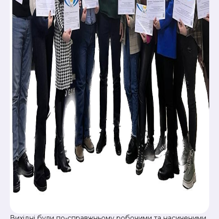
Вихідні були по-справжньому робочими та насиченими