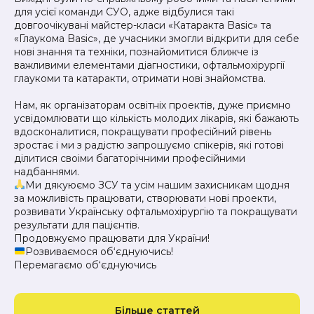
для усієї команди СУО, адже відбулися такі
довгоочікувані майстер-класи «Катаракта Basic» та
«Глаукома Basic», де учасники змогли відкрити для себе
нові знання та техніки, познайомитися ближче із
важливими елементами діагностики, офтальмохірургії
глаукоми та катаракти, отримати нові знайомства.
⠀
Нам, як організаторам освітніх проектів, дуже приємно
усвідомлювати що кількість молодих лікарів, які бажають
вдосконалитися, покращувати професійний рівень
зростає і ми з радістю запрошуємо спікерів, які готові
ділитися своіми багаторічними професійними
надбаннями.
Ми дякуюємо ЗСУ та усім нашим захисникам щодня
за можливість працювати, створювати нові проекти,
розвивати Українську офтальмохірургію та покращувати
результати для пацієнтів.
Продовжуємо працювати для України!
Розвиваємося об‘єднуючись!
Перемагаємо об‘єднуючись
Більше статтей